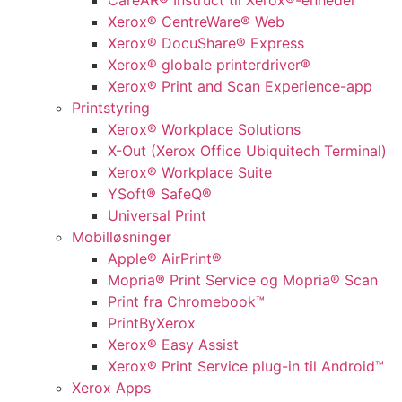
CareAR® Instruct til Xerox®-enheder
Xerox® CentreWare® Web
Xerox® DocuShare® Express
Xerox® globale printerdriver®
Xerox® Print and Scan Experience-app
Printstyring
Xerox® Workplace Solutions
X-Out (Xerox Office Ubiquitech Terminal)
Xerox® Workplace Suite
YSoft® SafeQ®
Universal Print
Mobilløsninger
Apple® AirPrint®
Mopria® Print Service og Mopria® Scan
Print fra Chromebook™
PrintByXerox
Xerox® Easy Assist
Xerox® Print Service plug-in til Android™
Xerox Apps