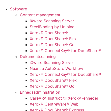
Videre
til
Software
indhold
Content management
iXware Scanning Server
SteelBinding by Unibind
Xerox® DocuShare®
Xerox® DocuShare® Flex
Xerox® DocuShare® Go
Xerox® ConnectKey® for DocuShare®
Dokumentscanning
iXware Scanning Server
Nuance AutoStore Workflow
Xerox® ConnectKey® for DocuShare®
Xerox® DocuShare® Flex
Xerox® DocuShare® Go
Enhedsadministration
CareAR® Instruct til Xerox®-enheder
Xerox® CentreWare® Web
Xerox® DocuShare® Express