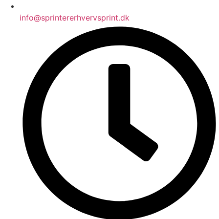
info@sprintererhvervsprint.dk