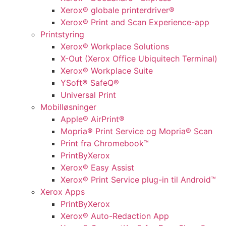
Xerox® globale printerdriver®
Xerox® Print and Scan Experience-app
Printstyring
Xerox® Workplace Solutions
X-Out (Xerox Office Ubiquitech Terminal)
Xerox® Workplace Suite
YSoft® SafeQ®
Universal Print
Mobilløsninger
Apple® AirPrint®
Mopria® Print Service og Mopria® Scan
Print fra Chromebook™
PrintByXerox
Xerox® Easy Assist
Xerox® Print Service plug-in til Android™
Xerox Apps
PrintByXerox
Xerox® Auto-Redaction App