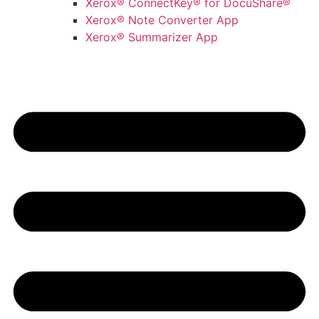
Xerox® ConnectKey® for DocuShare®
Xerox® Note Converter App
Xerox® Summarizer App